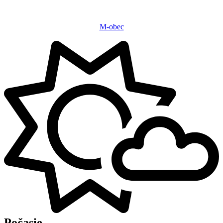
M-obec
Počasie