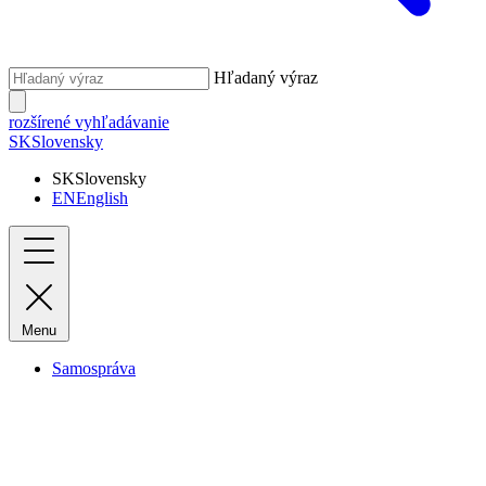
Hľadaný výraz
rozšírené vyhľadávanie
SK
Slovensky
SK
Slovensky
EN
English
Menu
Samospráva