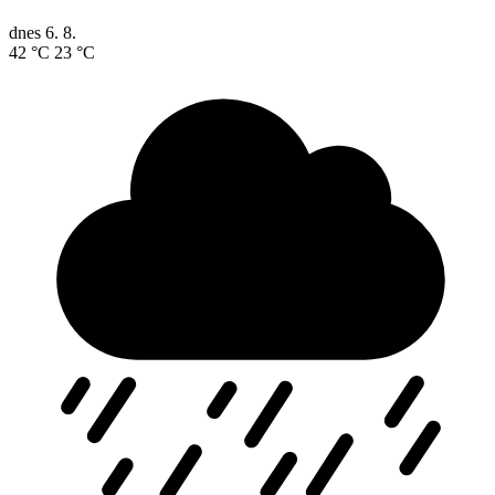
dnes
6. 8.
42 °C
23 °C