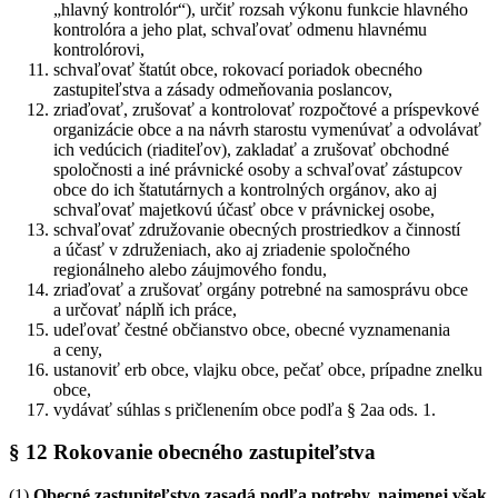
„hlavný kontrolór“), určiť rozsah výkonu funkcie hlavného
kontrolóra a jeho plat, schvaľovať odmenu hlavnému
kontrolórovi,
schvaľovať štatút obce, rokovací poriadok obecného
zastupiteľstva a zásady odmeňovania poslancov,
zriaďovať, zrušovať a kontrolovať rozpočtové a príspevkové
organizácie obce a na návrh starostu vymenúvať a odvolávať
ich vedúcich (riaditeľov), zakladať a zrušovať obchodné
spoločnosti a iné právnické osoby a schvaľovať zástupcov
obce do ich štatutárnych a kontrolných orgánov, ako aj
schvaľovať majetkovú účasť obce v právnickej osobe,
schvaľovať združovanie obecných prostriedkov a činností
a účasť v združeniach, ako aj zriadenie spoločného
regionálneho alebo záujmového fondu,
zriaďovať a zrušovať orgány potrebné na samosprávu obce
a určovať náplň ich práce,
udeľovať čestné občianstvo obce, obecné vyznamenania
a ceny,
ustanoviť erb obce, vlajku obce, pečať obce, prípadne znelku
obce,
vydávať súhlas s pričlenením obce podľa § 2aa ods. 1.
§ 12 Rokovanie obecného zastupiteľstva
(1)
Obecné zastupiteľstvo zasadá podľa potreby, najmenej však