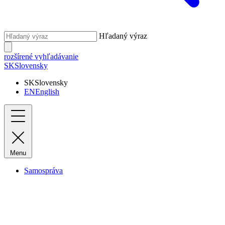
Hľadaný výraz
rozšírené vyhľadávanie
SK
Slovensky
SK
Slovensky
EN
English
Menu
Samospráva