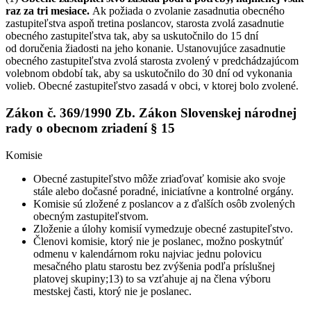
raz za tri mesiace.
Ak požiada o zvolanie zasadnutia obecného
zastupiteľstva aspoň tretina poslancov, starosta zvolá zasadnutie
obecného zastupiteľstva tak, aby sa uskutočnilo do 15 dní
od doručenia žiadosti na jeho konanie. Ustanovujúce zasadnutie
obecného zastupiteľstva zvolá starosta zvolený v predchádzajúcom
volebnom období tak, aby sa uskutočnilo do 30 dní od vykonania
volieb. Obecné zastupiteľstvo zasadá v obci, v ktorej bolo zvolené.
Zákon č. 369/1990 Zb. Zákon Slovenskej národnej
rady o obecnom zriadení § 15
Komisie
Obecné zastupiteľstvo môže zriaďovať komisie ako svoje
stále alebo dočasné poradné, iniciatívne a kontrolné orgány.
Komisie sú zložené z poslancov a z ďalších osôb zvolených
obecným zastupiteľstvom.
Zloženie a úlohy komisií vymedzuje obecné zastupiteľstvo.
Členovi komisie, ktorý nie je poslanec, možno poskytnúť
odmenu v kalendárnom roku najviac jednu polovicu
mesačného platu starostu bez zvýšenia podľa príslušnej
platovej skupiny;13) to sa vzťahuje aj na člena výboru
mestskej časti, ktorý nie je poslanec.