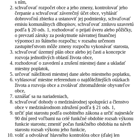
s ním,
schvaľovať rozpočet obce a jeho zmeny, kontrolovať jeho
čerpanie a schvaľovať záverečný účet obce, vyhlásiť
dobrovoľnú zbierku a ustanoviť jej podmienky, schvaľovať
emisiu komunálnych dlhopisov, schvaľovať zmluvu uzavretú
podľa § 20 ods. 1, rozhodovať o prijatí úveru alebo pôžičky,
o prevzatí záruky za poskytnutie návratnej finančnej
výpomoci zo štátneho rozpočtu; v rozsahu určenom
zastupiteľstvom môže zmeny rozpočtu vykonávať starosta,
schvaľovať územný plán obce alebo jej časti a koncepcie
rozvoja jednotlivých oblastí života obce,
rozhodovať o zavedení a zrušení miestnej dane a ukladať
miestny poplatok,
určovať náležitosti miestnej dane alebo miestneho poplatku,
vyhlasovať miestne referendum o najdôležitejších otázkach
života a rozvoja obce a zvolávať zhromaždenie obyvateľov
obce,
uznášať sa na nariadeniach,
schvaľovať dohody o medzinárodnej spolupráci a členstvo
obce v medzinárodnom združení podľa § 21 ods. 1,
určiť plat starostu podľa osobitného zákona a určiť najneskôr
90 dní pred voľbami na celé funkčné obdobie rozsah výkonu
funkcie starostu; zmeniť počas funkčného obdobia na návrh
starostu rozsah výkonu jeho funkcie,
voliť a odvolávať hlavného kontrolóra obce (ďalej len