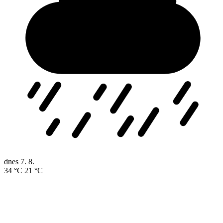
dnes
7. 8.
34 °C
21 °C