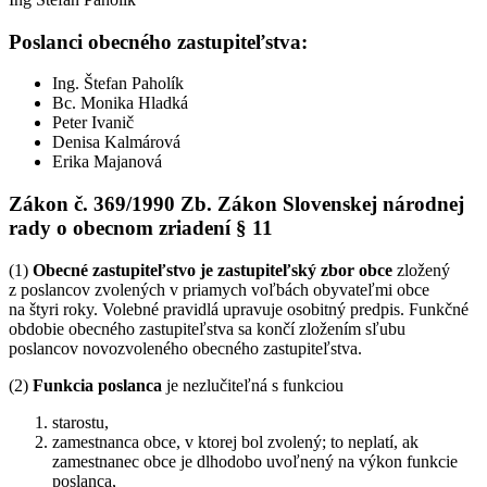
Poslanci obecného zastupiteľstva:
Ing. Štefan Paholík
Bc. Monika Hladká
Peter Ivanič
Denisa Kalmárová
Erika Majanová
Zákon č. 369/1990 Zb. Zákon Slovenskej národnej
rady o obecnom zriadení § 11
(1)
Obecné zastupiteľstvo je zastupiteľský zbor obce
zložený
z poslancov zvolených v priamych voľbách obyvateľmi obce
na štyri roky. Volebné pravidlá upravuje osobitný predpis. Funkčné
obdobie obecného zastupiteľstva sa končí zložením sľubu
poslancov novozvoleného obecného zastupiteľstva.
(2)
Funkcia poslanca
je nezlučiteľná s funkciou
starostu,
zamestnanca obce, v ktorej bol zvolený; to neplatí, ak
zamestnanec obce je dlhodobo uvoľnený na výkon funkcie
poslanca,