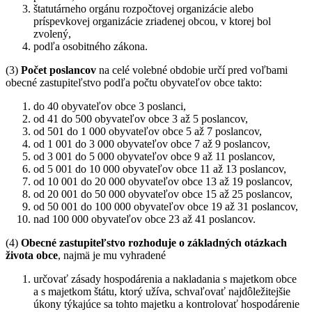
štatutárneho orgánu rozpočtovej organizácie alebo
príspevkovej organizácie zriadenej obcou, v ktorej bol
zvolený,
podľa osobitného zákona.
(3)
Počet poslancov
na celé volebné obdobie určí pred voľbami
obecné zastupiteľstvo podľa počtu obyvateľov obce takto:
do 40 obyvateľov obce 3 poslanci,
od 41 do 500 obyvateľov obce 3 až 5 poslancov,
od 501 do 1 000 obyvateľov obce 5 až 7 poslancov,
od 1 001 do 3 000 obyvateľov obce 7 až 9 poslancov,
od 3 001 do 5 000 obyvateľov obce 9 až 11 poslancov,
od 5 001 do 10 000 obyvateľov obce 11 až 13 poslancov,
od 10 001 do 20 000 obyvateľov obce 13 až 19 poslancov,
od 20 001 do 50 000 obyvateľov obce 15 až 25 poslancov,
od 50 001 do 100 000 obyvateľov obce 19 až 31 poslancov,
nad 100 000 obyvateľov obce 23 až 41 poslancov.
(4)
Obecné zastupiteľstvo rozhoduje o základných otázkach
života obce
, najmä je mu vyhradené
určovať zásady hospodárenia a nakladania s majetkom obce
a s majetkom štátu, ktorý užíva, schvaľovať najdôležitejšie
úkony týkajúce sa tohto majetku a kontrolovať hospodárenie