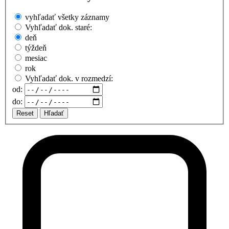
vyhľadať všetky záznamy
Vyhľadať dok. staré:
deň
týždeň
mesiac
rok
Vyhľadať dok. v rozmedzí:
od:
do:
Reset
Hľadať