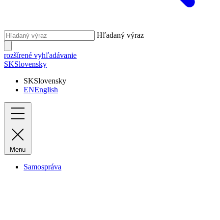
Hľadaný výraz
rozšírené vyhľadávanie
SK
Slovensky
SK
Slovensky
EN
English
Menu
Samospráva